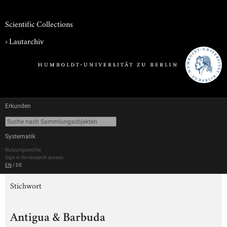
Scientific Collections
›
Lautarchiv
Erkunden
Systematik
Nutzungsrechte
Sign in for research access
EN
/
DE
Stichwort
Antigua & Barbuda