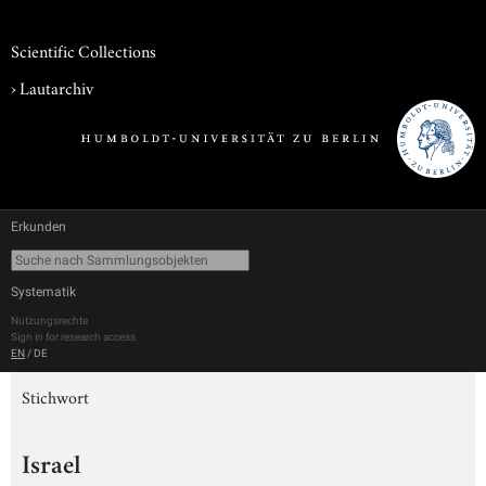
Scientific Collections
›
Lautarchiv
Erkunden
Systematik
Nutzungsrechte
Sign in for research access
EN
/
DE
Stichwort
Israel