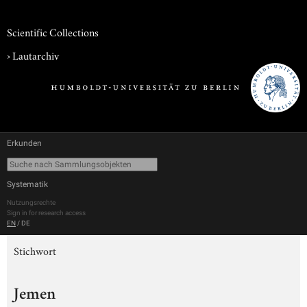
Scientific Collections
›
Lautarchiv
Erkunden
Systematik
Nutzungsrechte
Sign in for research access
EN
/
DE
Stichwort
Jemen