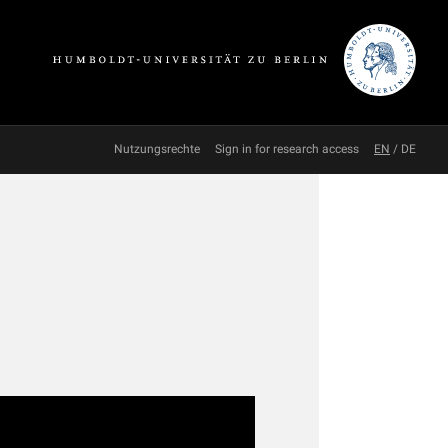
Nutzungsrechte
Sign in for research access
EN
/
DE