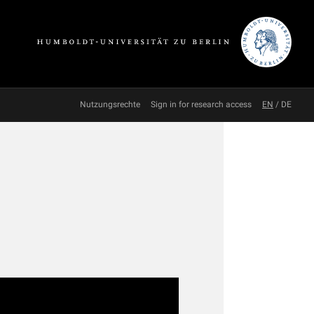
Nutzungsrechte
Sign in for research access
EN
/
DE