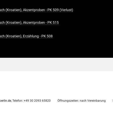
sch (Kroatien), Akzentproben - PK 509 (Verlust)
sch (Kroatien), Akzentproben - PK 515
sch (Kroatien), Erzählung - PK 508
erlin.de
, Telefon: +49 30 2093 65820
Öffnungszeiten: nach Vereinbarung
S