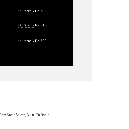
Lautarchiv
PK 509
Lautarchiv
PK 515
Lautarchiv
PK 508
itz: Schloßplatz, D-10178 Berlin