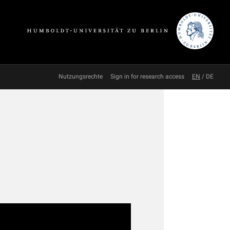
Nutzungsrechte
Sign in for research access
EN
/
DE