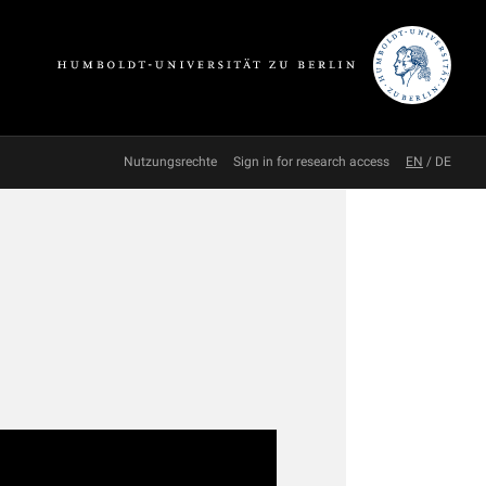
Nutzungsrechte
Sign in for research access
EN
/
DE