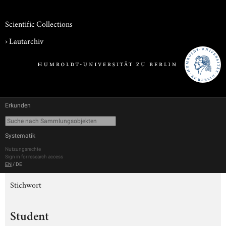
Scientific Collections
›
Lautarchiv
Erkunden
Systematik
Nutzungsrechte
Sign in for research access
EN
/
DE
Stichwort
Student