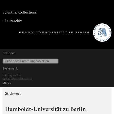
Scientific Collections
›
Lautarchiv
Erkunden
Systematik
Nutzungsrechte
Sign in for research access
EN
/
DE
Stichwort
Humboldt-Universität zu Berlin