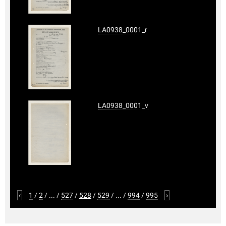
LA0938_0001_r
LA0938_0001_v
‹
1
/
2
/
...
/
527
/
528
/
529
/
...
/
994
/
995
›