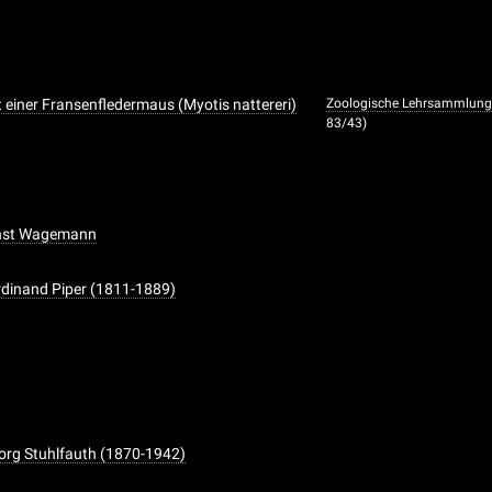
 einer Fransenfledermaus (Myotis nattereri)
Zoologische Lehrsammlun
83/43)
Ernst Wagemann
erdinand Piper (1811-1889)
eorg Stuhlfauth (1870-1942)