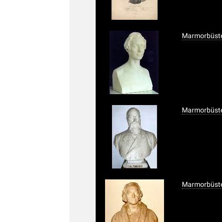
Marmorbüste
Marmorbüste,
Marmorbüste