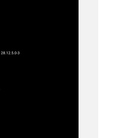
g
g
28.12.5.0-3
4
g