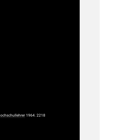
g
g
g
ochschullehrer
1964. 2218