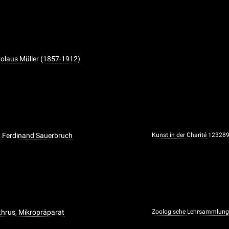
ikolaus Müller (1857-1912)
, Ferdinand Sauerbruch
Kunst in der Charité
12328
athrus, Mikropräparat
Zoologische Lehrsammlun