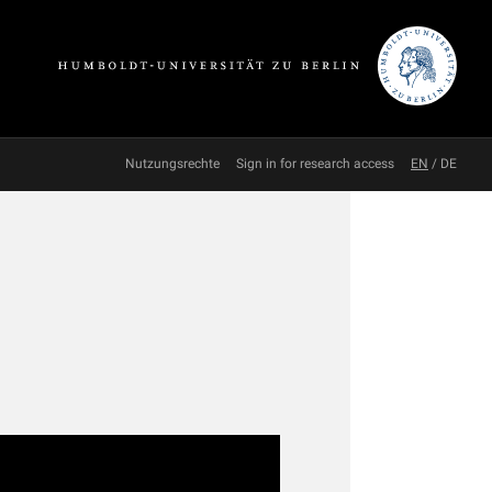
Nutzungsrechte
Sign in for research access
EN
/
DE