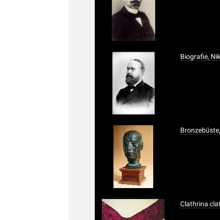
Biografie, N
Bronzebüste
Clathrina cl