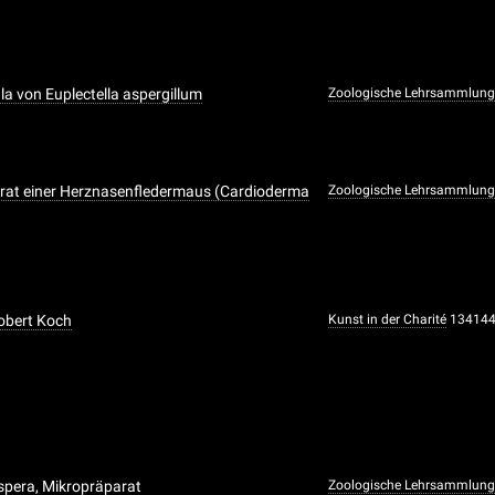
la von Euplectella aspergillum
Zoologische Lehrsammlun
rat einer Herznasenfledermaus (Cardioderma
Zoologische Lehrsammlun
obert Koch
Kunst in der Charité
13414
spera, Mikropräparat
Zoologische Lehrsammlun