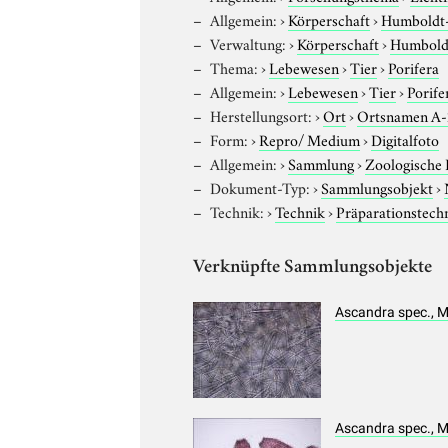
Allgemein:
›
Körperschaft
›
Humboldt-U
Verwaltung:
›
Körperschaft
›
Humboldt
Thema:
›
Lebewesen
›
Tier
›
Porifera
Allgemein:
›
Lebewesen
›
Tier
›
Porife
Herstellungsort:
›
Ort
›
Ortsnamen A
Form:
›
Repro/ Medium
›
Digitalfoto
Allgemein:
›
Sammlung
›
Zoologische
Dokument-Typ:
›
Sammlungsobjekt
›
Technik:
›
Technik
›
Präparationstech
Verknüpfte Sammlungsobjekte
Ascandra spec., M
Ascandra spec., M