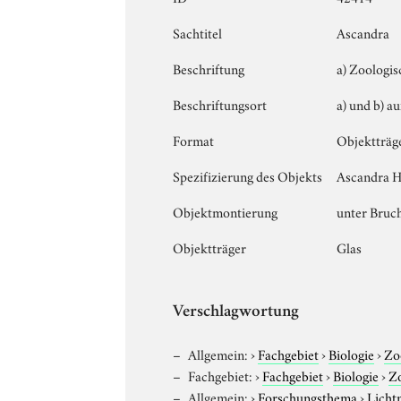
Sachtitel
Ascandra
Beschriftung
a) Zoologisc
Beschriftungsort
a) und b) a
Format
Objektträg
Spezifizierung des Objekts
Ascandra H
Objektmontierung
unter Bruc
Objektträger
Glas
Verschlagwortung
Allgemein:
›
Fachgebiet
›
Biologie
›
Zo
Fachgebiet:
›
Fachgebiet
›
Biologie
›
Z
Allgemein:
›
Forschungsthema
›
Licht