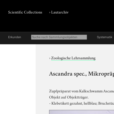
Scientific Collections
›
Lautarchiv
Erkunden
Systematik
›
Zoologische Lehrsammlung
Ascandra spec., Mikroprä
Zupfpräparat vom Kalkschwamm Ascandra s
Objekt auf Objektträger.
- Klebetikett gezahnt, hellblau; Bruchstü