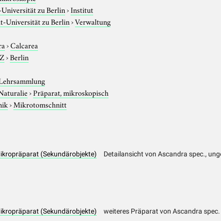
niversität zu Berlin
›
Institut
-Universität zu Berlin
›
Verwaltung
ra
›
Calcarea
-Z
›
Berlin
 Lehrsammlung
Naturalie
›
Präparat, mikroskopisch
nik
›
Mikrotomschnitt
ikropräparat (Sekundärobjekte)
Detailansicht von Ascandra spec., ung
ikropräparat (Sekundärobjekte)
weiteres Präparat von Ascandra spec.