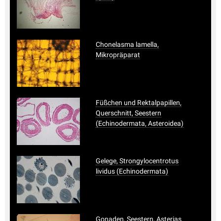
Chonelasma lamella,
Mikropräparat
Füßchen und Rektalpapillen,
Querschnitt, Seestern
(Echinodermata, Asteroidea)
Gelege, Strongylocentrotus
lividus (Echinodermata)
Gonaden, Seestern, Asterias