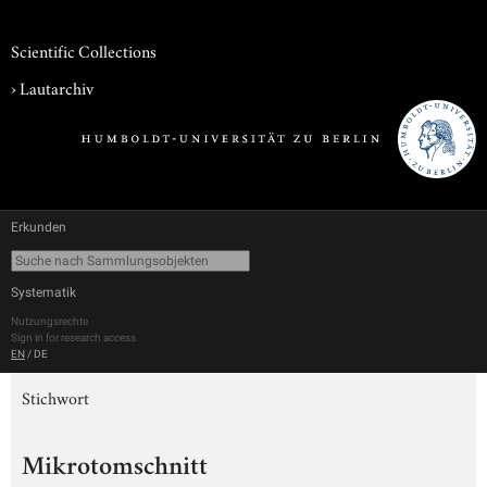
Scientific Collections
›
Lautarchiv
Erkunden
Systematik
Nutzungsrechte
Sign in for research access
EN
/
DE
Stichwort
Mikrotomschnitt