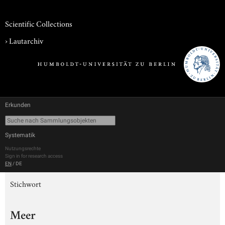
Scientific Collections
›
Lautarchiv
Erkunden
Systematik
Nutzungsrechte
Sign in for research access
EN
/
DE
Stichwort
Meer