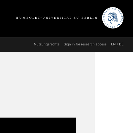
Nutzungsrechte
Sign in for research access
EN
/
DE