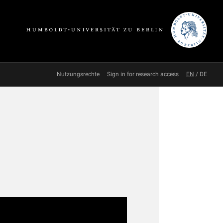
Nutzungsrechte
Sign in for research access
EN
/
DE