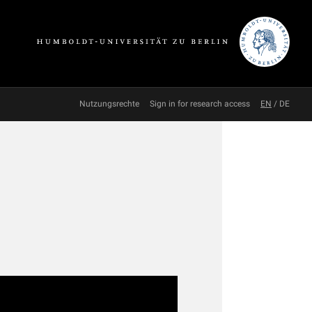
Nutzungsrechte
Sign in for research access
EN
/
DE