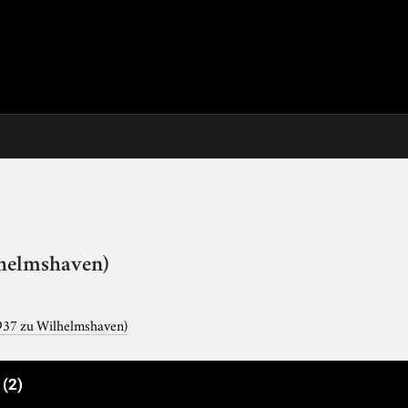
lhelmshaven)
937 zu Wilhelmshaven)
e
(2)