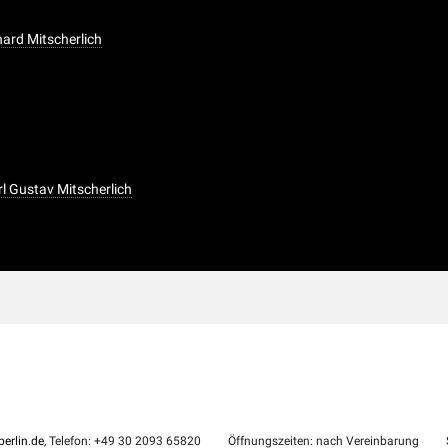
lhard Mitscherlich
rl Gustav Mitscherlich
erlin.de
, Telefon: +49 30 2093 65820
Öffnungszeiten: nach Vereinbarung
S