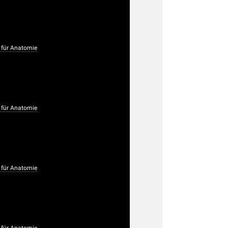
für Anatomie
für Anatomie
für Anatomie
für Anatomie