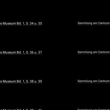
 Museum Bd. 1, S. 34 u. 35
Sammlung am Centrum 
 Museum Bd. 1, S. 36 u. 37
Sammlung am Centrum 
 Museum Bd. 1, S. 38 u. 39
Sammlung am Centrum 
Sammlung am Centrum 