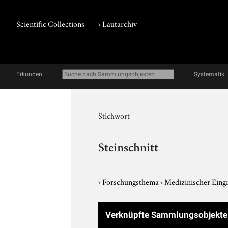
Scientific Collections
›
Lautarchiv
Erkunden
Systematik
Stichwort
Steinschnitt
›
Forschungsthema
›
Medizinischer Eingr
Verknüpfte Sammlungsobjekt