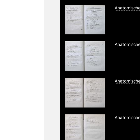
Anatomisches
Anatomisches
Anatomisches
Anatomisches