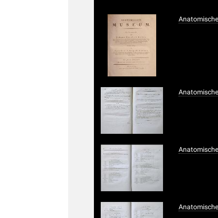
Anatomische
Anatomisches
Anatomisches
Anatomisches