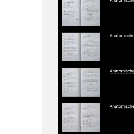
Anatomisches
Anatomisches
Anatomisches
Anatomisches