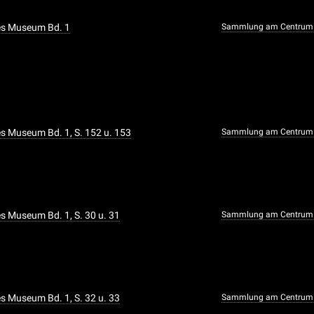
s Museum Bd. 1
Sammlung am Centrum 
 Museum Bd. 1, S. 152 u. 153
Sammlung am Centrum 
 Museum Bd. 1, S. 30 u. 31
Sammlung am Centrum 
 Museum Bd. 1, S. 32 u. 33
Sammlung am Centrum 