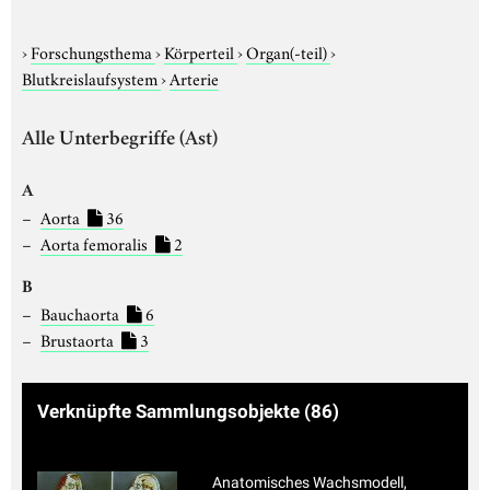
›
Forschungsthema
›
Körperteil
›
Organ(-teil)
›
Blutkreislaufsystem
›
Arterie
Alle Unterbegriffe (Ast)
A
Aorta
36
Aorta femoralis
2
B
Bauchaorta
6
Brustaorta
3
Verknüpfte Sammlungsobjekte
(86)
Anatomisches Wachsmodell,