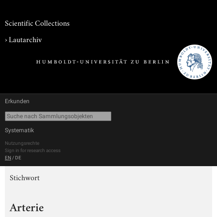
Scientific Collections
›
Lautarchiv
Erkunden
Systematik
Nutzungsrechte
Sign in for research access
EN
/
DE
Stichwort
Arterie