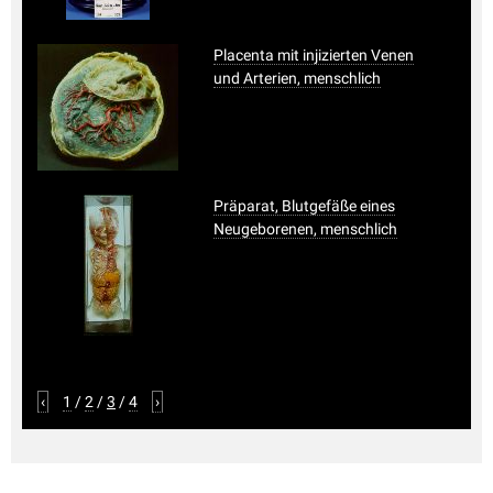
Placenta mit injizierten Venen
und Arterien, menschlich
Präparat, Blutgefäße eines
Neugeborenen, menschlich
‹
1
/
2
/
3
/
4
›