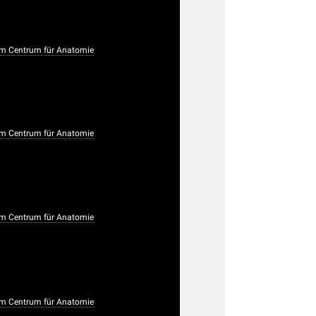
 Centrum für Anatomie
 Centrum für Anatomie
 Centrum für Anatomie
 Centrum für Anatomie