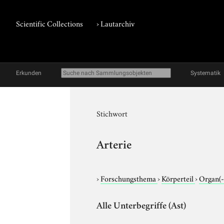
Scientific Collections
›
Lautarchiv
Erkunden
Systematik
Stichwort
Arterie
›
Forschungsthema
›
Körperteil
›
Organ(-
Alle Unterbegriffe (Ast)