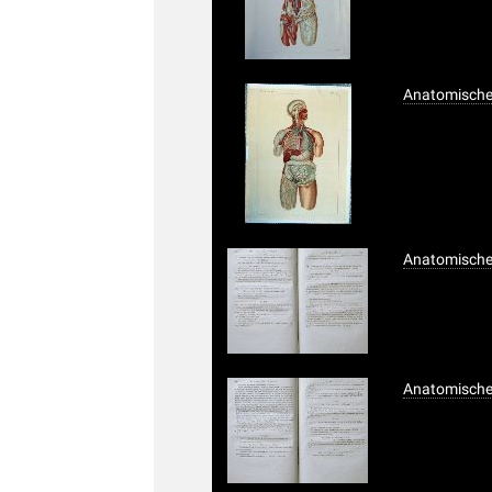
Anatomischer
Anatomisches
Anatomisches