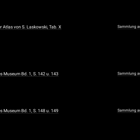
 Atlas von S. Laskowski, Tab. X
Sammlung am
 Museum Bd. 1, S. 142 u. 143
Sammlung am
 Museum Bd. 1, S. 148 u. 149
Sammlung am