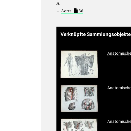
A
Aorta
36
Verknüpfte Sammlungsobjekt
Anatomischer
Anatomischer
Anatomischer