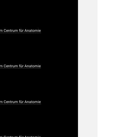
 Centrum für Anatomie
 Centrum für Anatomie
 Centrum für Anatomie