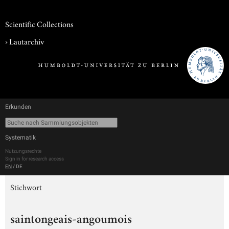
Scientific Collections
›
Lautarchiv
Erkunden
Systematik
Nutzungsrechte
Sign in for research access
EN
/
DE
Stichwort
saintongeais-angoumois