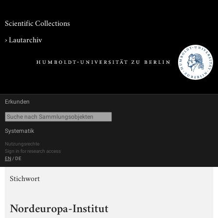
Scientific Collections
›
Lautarchiv
Erkunden
Systematik
Nutzungsrechte
Sign in for research access
EN
/
DE
Stichwort
Nordeuropa-Institut