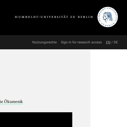
Nutzungsrechte
Sign in for research access
EN
/
DE
owie Ökumenik