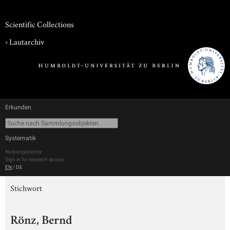
Scientific Collections
›
Lautarchiv
Erkunden
Systematik
Nutzungsrechte
Sign in for research access
EN
/
DE
Stichwort
Rönz, Bernd