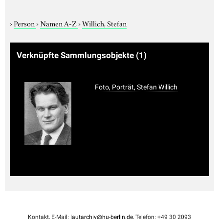
›
Person
›
Namen A-Z
›
Willich, Stefan
Verknüpfte Sammlungsobjekte
(1)
Foto, Porträt, Stefan Willich
Kontakt, E-Mail:
lautarchiv@hu-berlin.de
, Telefon: +49 30 2093