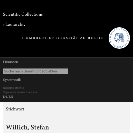
Scientific Collections
›
Lautarchiv
Erkunden
Systematik
Nutzungsrechte
Sign in for research access
EN
/
DE
Stichwort
Willich, Stefan