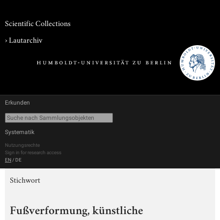
Scientific Collections
›
Lautarchiv
Erkunden
Systematik
Nutzungsrechte
Sign in for research access
EN
/
DE
Stichwort
Fußverformung, künstliche