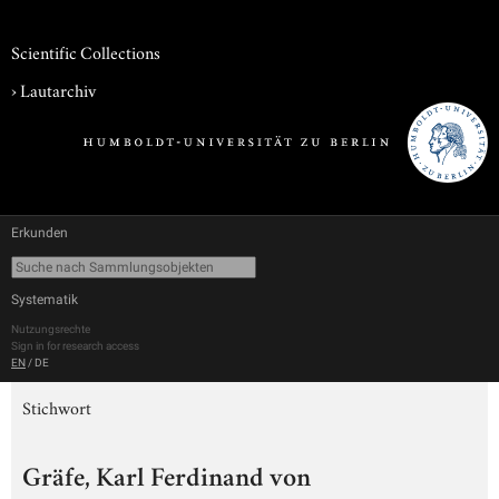
Scientific Collections
›
Lautarchiv
Erkunden
Systematik
Nutzungsrechte
Sign in for research access
EN
/
DE
Stichwort
Gräfe, Karl Ferdinand von