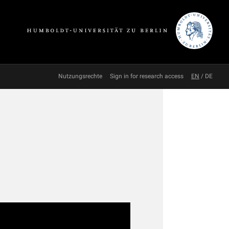
Nutzungsrechte
Sign in for research access
EN
/
DE