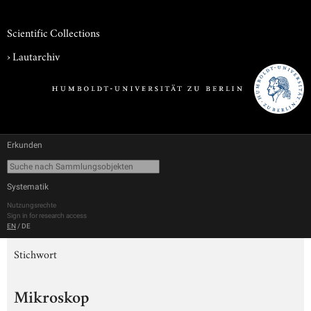
Scientific Collections
›
Lautarchiv
Erkunden
Systematik
Nutzungsrechte
Sign in for research access
EN
/
DE
Stichwort
Mikroskop