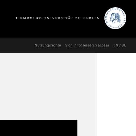
Nutzungsrechte
Sign in for research access
EN
/
DE