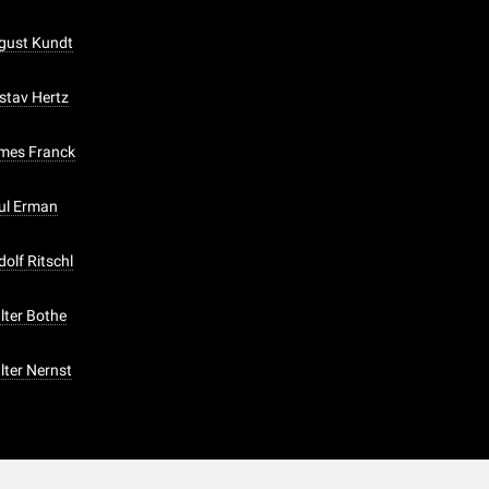
ugust Kundt
ustav Hertz
ames Franck
aul Erman
dolf Ritschl
lter Bothe
lter Nernst