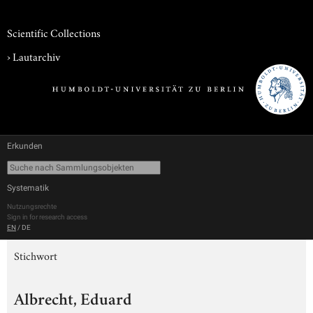
Scientific Collections
›
Lautarchiv
Erkunden
Systematik
Nutzungsrechte
Sign in for research access
EN
/
DE
Stichwort
Albrecht, Eduard