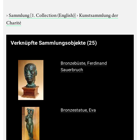
›
Sammlung
[1. Collection (English)]
›
Kunstsammlung der
Charité
Verknüpfte Sammlungsobjekte
(25)
Bronzebüste, Ferdinand
Sauerbruch
Bronzestatue, Eva