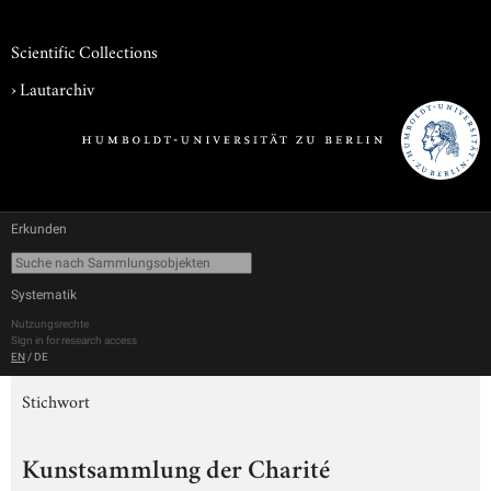
Scientific Collections
›
Lautarchiv
Erkunden
Systematik
Nutzungsrechte
Sign in for research access
EN
/
DE
Stichwort
Kunstsammlung der Charité