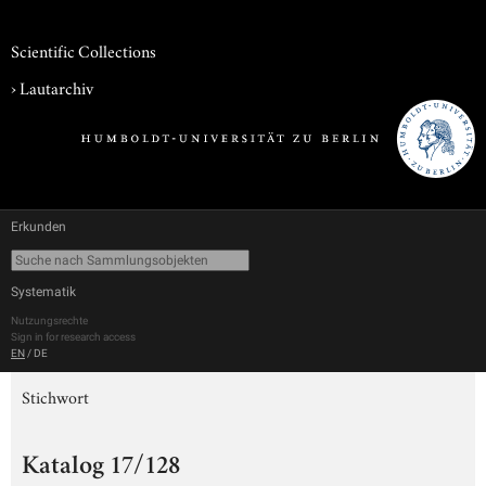
Scientific Collections
›
Lautarchiv
Erkunden
Systematik
Nutzungsrechte
Sign in for research access
EN
/
DE
Stichwort
Katalog 17/128