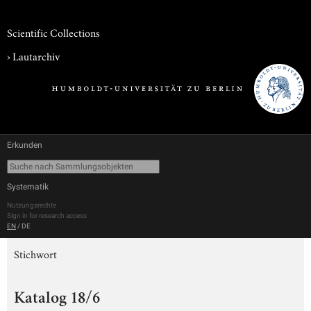
Scientific Collections
›
Lautarchiv
Erkunden
Systematik
Nutzungsrechte
Sign in for research access
EN
/
DE
Stichwort
Katalog 18/6