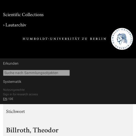
Scientific Collections
›
Lautarchiv
Erkunden
Systematik
Nutzungsrechte
Sign in for research access
EN
/
DE
Stichwort
Billroth, Theodor