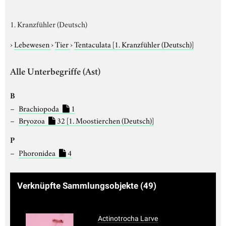
1. Kranzfühler (Deutsch)
›
Lebewesen
›
Tier
›
Tentaculata
[1. Kranzfühler (Deutsch)]
Alle Unterbegriffe (Ast)
B
Brachiopoda
1
Bryozoa
32
[1. Moostierchen (Deutsch)]
P
Phoronidea
4
Verknüpfte Sammlungsobjekte
(49)
Actinotrocha Larve