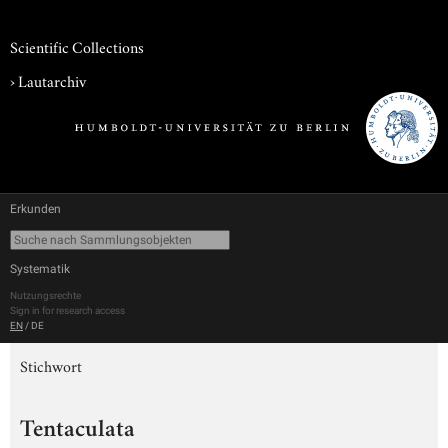
Scientific Collections
›
Lautarchiv
Erkunden
Systematik
Nutzungsrechte
Sign in for research access
EN
/
DE
Stichwort
Tentaculata