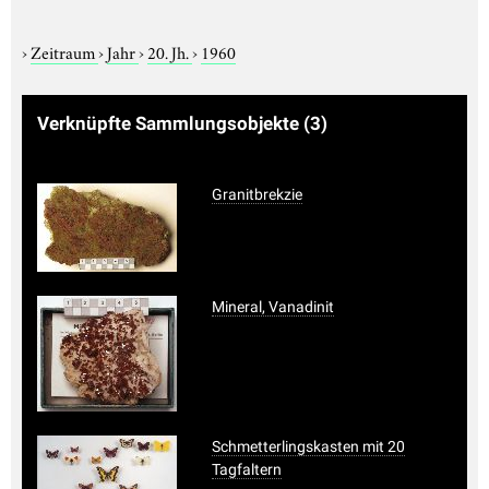
›
Zeitraum
›
Jahr
›
20. Jh.
›
1960
Verknüpfte Sammlungsobjekte
(3)
Granitbrekzie
Mineral, Vanadinit
Schmetterlingskasten mit 20
Tagfaltern