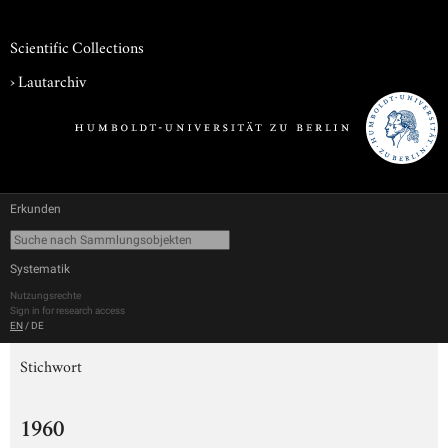
Scientific Collections
›
Lautarchiv
Erkunden
Systematik
Nutzungsrechte
Sign in for research access
EN
/
DE
Stichwort
1960