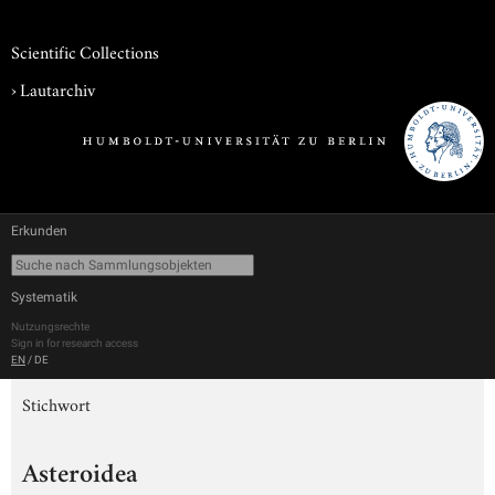
Scientific Collections
›
Lautarchiv
Erkunden
Systematik
Nutzungsrechte
Sign in for research access
EN
/
DE
Stichwort
Asteroidea