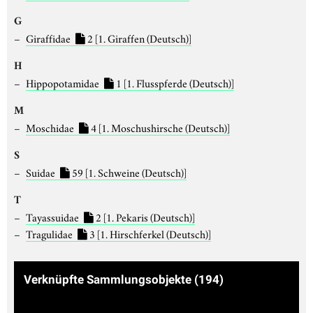
G
Giraffidae
2
[1. Giraffen (Deutsch)]
H
Hippopotamidae
1
[1. Flusspferde (Deutsch)]
M
Moschidae
4
[1. Moschushirsche (Deutsch)]
S
Suidae
59
[1. Schweine (Deutsch)]
T
Tayassuidae
2
[1. Pekaris (Deutsch)]
Tragulidae
3
[1. Hirschferkel (Deutsch)]
Verknüpfte Sammlungsobjekte
(194)