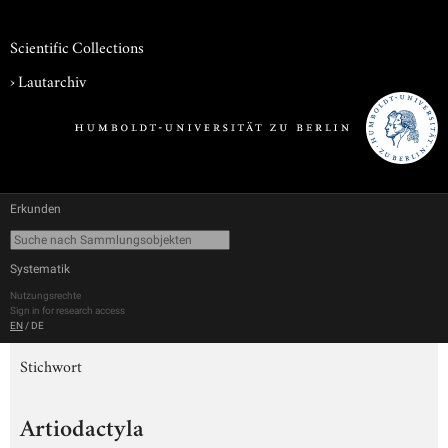
Scientific Collections
›
Lautarchiv
Erkunden
Systematik
Nutzungsrechte
Sign in for research access
EN
/
DE
Stichwort
Artiodactyla