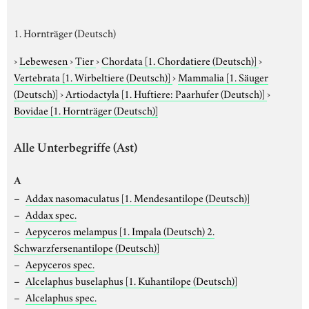
1. Hornträger (Deutsch)
›
Lebewesen
›
Tier
›
Chordata
[1. Chordatiere (Deutsch)]
›
Vertebrata
[1. Wirbeltiere (Deutsch)]
›
Mammalia
[1. Säuger
(Deutsch)]
›
Artiodactyla
[1. Huftiere: Paarhufer (Deutsch)]
›
Bovidae
[1. Hornträger (Deutsch)]
Alle Unterbegriffe (Ast)
A
Addax nasomaculatus
[1. Mendesantilope (Deutsch)]
Addax spec.
Aepyceros melampus
[1. Impala (Deutsch) 2.
Schwarzfersenantilope (Deutsch)]
Aepyceros spec.
Alcelaphus buselaphus
[1. Kuhantilope (Deutsch)]
Alcelaphus spec.