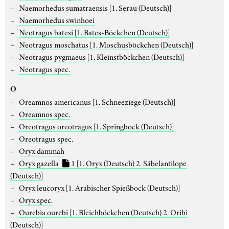
Naemorhedus sumatraensis
[1. Serau (Deutsch)]
Naemorhedus swinhoei
Neotragus batesi
[1. Bates-Böckchen (Deutsch)]
Neotragus moschatus
[1. Moschusböckchen (Deutsch)]
Neotragus pygmaeus
[1. Kleinstböckchen (Deutsch)]
Neotragus spec.
O
Oreamnos americanus
[1. Schneeziege (Deutsch)]
Oreamnos spec.
Oreotragus oreotragus
[1. Springbock (Deutsch)]
Oreotragus spec.
Oryx dammah
Oryx gazella
1
[1. Oryx (Deutsch) 2. Säbelantilope
(Deutsch)]
Oryx leucoryx
[1. Arabischer Spießbock (Deutsch)]
Oryx spec.
Ourebia ourebi
[1. Bleichböckchen (Deutsch) 2. Oribi
(Deutsch)]