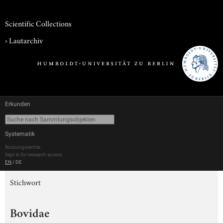
Scientific Collections
›
Lautarchiv
Erkunden
Systematik
Nutzungsrechte
Sign in for research access
EN
/
DE
Stichwort
Bovidae