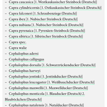
Capra caucasica
[1. Westkaukasischer Steinbock (Deutsch)]
Capra cylindricornis
[1. Ostkaukasischer Steinbock (Deutsch)]
Capra falconeri
[1. Schraubenziege (Deutsch)]
Capra ibex
[1. Nubischer Steinbock (Deutsch)]
Capra nubiana
[1. Nubischer Steinbock (Deutsch)]
Capra pyrenaica
[1. Pyrenäen-Steinbock (Deutsch)]
Capra sibirica
[1. Sibirischer Steinbock (Deutsch)]
Capra spec.
Capra walie
Cephalophus adersi
Cephalophus callipygus
Cephalophus dorsalis
[1. Schwarzrückenducker (Deutsch)]
Cephalophus harveyi
Cephalophus jentinki
[1. Jentinkducker (Deutsch)]
Cephalophus leucogaster
[1. Weißbauchducker (Deutsch)]
Cephalophus maxwellii
[1. Maxwellducker (Deutsch)]
Cephalophus monticola
[1. Blauducker (Deutsch) 2.
Blauböckchen (Deutsch)]
Cephalophus natalensis
[1. Natalducker (Deutsch)]