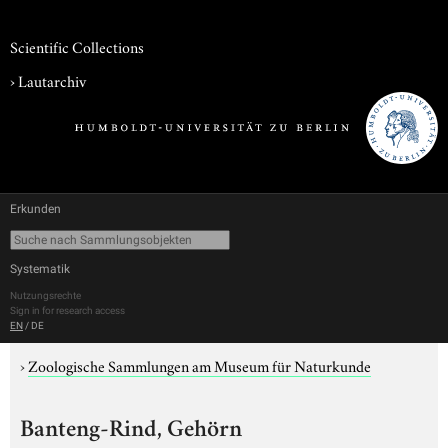
Scientific Collections
›
Lautarchiv
Erkunden
Systematik
Nutzungsrechte
Sign in for research access
EN
/
DE
›
Zoologische Sammlungen am Museum für Naturkunde
Banteng-Rind, Gehörn