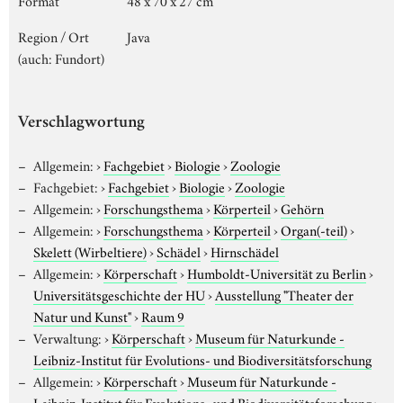
Region / Ort
Java
(auch: Fundort)
Verschlagwortung
Allgemein:
›
Fachgebiet
›
Biologie
›
Zoologie
Fachgebiet:
›
Fachgebiet
›
Biologie
›
Zoologie
Allgemein:
›
Forschungsthema
›
Körperteil
›
Gehörn
Allgemein:
›
Forschungsthema
›
Körperteil
›
Organ(-teil)
›
Skelett (Wirbeltiere)
›
Schädel
›
Hirnschädel
Allgemein:
›
Körperschaft
›
Humboldt-Universität zu Berlin
›
Universitätsgeschichte der HU
›
Ausstellung "Theater der
Natur und Kunst"
›
Raum 9
Verwaltung:
›
Körperschaft
›
Museum für Naturkunde -
Leibniz-Institut für Evolutions- und Biodiversitätsforschung
Allgemein:
›
Körperschaft
›
Museum für Naturkunde -
Leibniz-Institut für Evolutions- und Biodiversitätsforschung
›