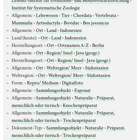
Institut für Systematische Zoologie
Allgemein:
›
Lebewesen
›
Tier
›
Chordata
›
Vertebrata
›
Mammalia
›
Artiodactyla
›
Bovidae
›
Bos javanicus
Allgemein:
›
Ort
›
Land
›
Indonesien
Land (heute):
›
Ort
›
Land
›
Indonesien
Herstellungsort:
›
Ort
›
Ortsnamen A-Z
›
Berlin
Allgemein:
›
Ort
›
Region/ Insel
›
Java (geogr.)
Herstellungsort:
›
Ort
›
Region/ Insel
›
Java (geogr.)
Allgemein:
›
Ort
›
Weltregion/ Meer
›
Südostasien
Weltregion:
›
Ort
›
Weltregion/ Meer
›
Südostasien
Form:
›
Repro/ Medium
›
Digitalfoto
Allgemein:
›
Sammlungsobjekt
›
Exponat
Allgemein:
›
Sammlungsobjekt
›
Naturalie
›
Präparat,
menschlich oder tierisch
›
Knochenpräparat
Allgemein:
›
Sammlungsobjekt
›
Naturalie
›
Präparat,
menschlich oder tierisch
›
Trockenpräparat
Dokument-Typ:
›
Sammlungsobjekt
›
Naturalie
›
Präparat,
menschlich oder tierisch
›
Trockenpräparat