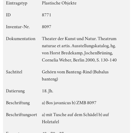
Eintragstyp
Plastische Objekte
ID
8771
Inventar-Nr.
8097
Dokumentation
Theater der Kunst und Natur. Theatrum
naturae et artis. Ausstellungskatalog, hg.
von Horst Bredekamp, JochenBrüning,
Cornelia Weber, Berlin 2000, S. 130-140
Sachtitel
Gehörn vom Banteng-Rind (Bubalus
banteng)
Datierung
18. Jh.
Beschriftung
a) Bos javanicus b) ZMB 8097
Beschriftungsort
a) mit Tusche auf dem Schädel b) auf
Holztafel
Format
48 x 70 x 27 cm