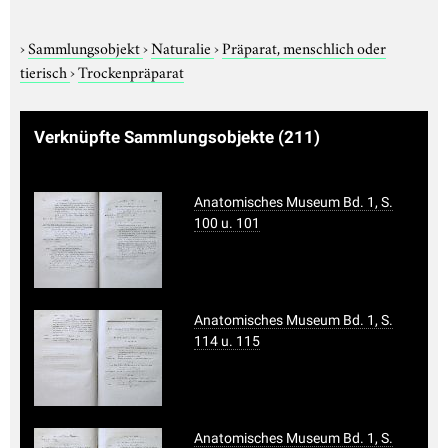
›
Sammlungsobjekt
›
Naturalie
›
Präparat, menschlich oder
tierisch
›
Trockenpräparat
Verknüpfte Sammlungsobjekte
(211)
Anatomisches Museum Bd. 1, S.
100 u. 101
Anatomisches Museum Bd. 1, S.
114 u. 115
Anatomisches Museum Bd. 1, S.