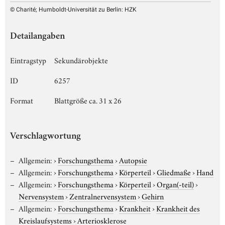
© Charité; Humboldt-Universität zu Berlin: HZK
Detailangaben
Eintragstyp
Sekundärobjekte
ID
6257
Format
Blattgröße ca. 31 x 26
Verschlagwortung
Allgemein:
›
Forschungsthema
›
Autopsie
Allgemein:
›
Forschungsthema
›
Körperteil
›
Gliedmaße
›
Hand
Allgemein:
›
Forschungsthema
›
Körperteil
›
Organ(-teil)
›
Nervensystem
›
Zentralnervensystem
›
Gehirn
Allgemein:
›
Forschungsthema
›
Krankheit
›
Krankheit des
Kreislaufsystems
›
Arteriosklerose