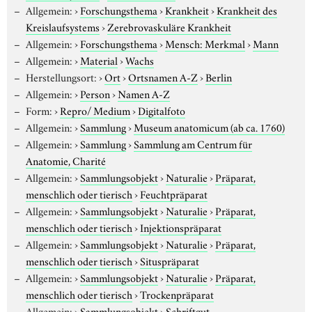
Allgemein:
›
Forschungsthema
›
Krankheit
›
Krankheit des
Kreislaufsystems
›
Zerebrovaskuläre Krankheit
Allgemein:
›
Forschungsthema
›
Mensch: Merkmal
›
Mann
Allgemein:
›
Material
›
Wachs
Herstellungsort:
›
Ort
›
Ortsnamen A-Z
›
Berlin
Allgemein:
›
Person
›
Namen A-Z
Form:
›
Repro/ Medium
›
Digitalfoto
Allgemein:
›
Sammlung
›
Museum anatomicum (ab ca. 1760)
Allgemein:
›
Sammlung
›
Sammlung am Centrum für
Anatomie, Charité
Allgemein:
›
Sammlungsobjekt
›
Naturalie
›
Präparat,
menschlich oder tierisch
›
Feuchtpräparat
Allgemein:
›
Sammlungsobjekt
›
Naturalie
›
Präparat,
menschlich oder tierisch
›
Injektionspräparat
Allgemein:
›
Sammlungsobjekt
›
Naturalie
›
Präparat,
menschlich oder tierisch
›
Situspräparat
Allgemein:
›
Sammlungsobjekt
›
Naturalie
›
Präparat,
menschlich oder tierisch
›
Trockenpräparat
Allgemein:
›
Sammlungsobjekt
›
Schriftgut