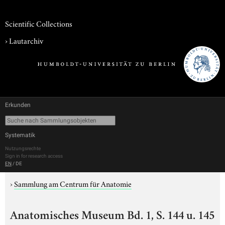
Scientific Collections
›
Lautarchiv
Erkunden
Systematik
Nutzungsrechte
Sign in for research access
EN
/
DE
›
Sammlung am Centrum für Anatomie
Anatomisches Museum Bd. 1, S. 144 u. 145