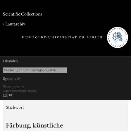
Scientific Collections
›
Lautarchiv
Erkunden
Systematik
Nutzungsrechte
Sign in for research access
EN
/
DE
Stichwort
Färbung, künstliche