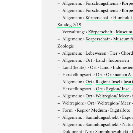
Allgemein:
›
Forschungsthema
›
Körpe
Allgemein:
›
Forschungsthema
›
Körpe
Allgemein:
›
Körperschaft
›
Humboldt-U
Katalog 9/19
Verwaltung:
›
Körperschaft
›
Museum f
Allgemein:
›
Körperschaft
›
Museum für
Zoologie
Allgemein:
›
Lebewesen
›
Tier
›
Chord
Allgemein:
›
Ort
›
Land
›
Indonesien
Land (heute):
›
Ort
›
Land
›
Indonesie
Herstellungsort:
›
Ort
›
Ortsnamen A
Allgemein:
›
Ort
›
Region/ Insel
›
Java 
Herstellungsort:
›
Ort
›
Region/ Insel
Allgemein:
›
Ort
›
Weltregion/ Meer
›
Weltregion:
›
Ort
›
Weltregion/ Meer
Form:
›
Repro/ Medium
›
Digitalfoto
Allgemein:
›
Sammlungsobjekt
›
Expo
Allgemein:
›
Sammlungsobjekt
›
Natur
Dokument-Typ:
›
Sammlungsobjekt
›