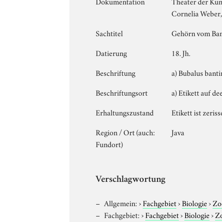
Dokumentation
Theater der Kun
Cornelia Weber,
Sachtitel
Gehörn vom Ban
Datierung
18. Jh.
Beschriftung
a) Bubalus bant
Beschriftungsort
a) Etikett auf d
Erhaltungszustand
Etikett ist zeris
Region / Ort (auch:
Java
Fundort)
Verschlagwortung
Allgemein:
›
Fachgebiet
›
Biologie
›
Zo
Fachgebiet:
›
Fachgebiet
›
Biologie
›
Z