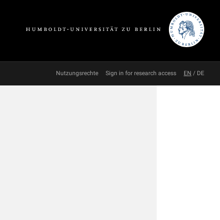
Nutzungsrechte
Sign in for research access
EN
/
DE