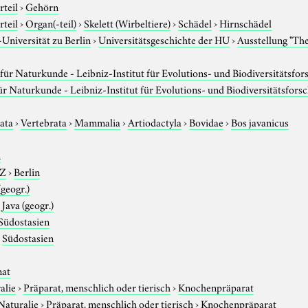
rteil
›
Gehörn
rteil
›
Organ(-teil)
›
Skelett (Wirbeltiere)
›
Schädel
›
Hirnschädel
niversität zu Berlin
›
Universitätsgeschichte der HU
›
Ausstellung "Th
ür Naturkunde - Leibniz-Institut für Evolutions- und Biodiversitätsfo
 Naturkunde - Leibniz-Institut für Evolutions- und Biodiversitätsfors
ata
›
Vertebrata
›
Mammalia
›
Artiodactyla
›
Bovidae
›
Bos javanicus
n
-Z
›
Berlin
(geogr.)
›
Java (geogr.)
Südostasien
›
Südostasien
nat
alie
›
Präparat, menschlich oder tierisch
›
Knochenpräparat
Naturalie
›
Präparat, menschlich oder tierisch
›
Knochenpräparat