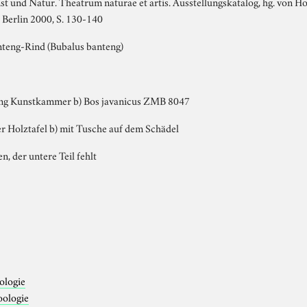
st und Natur. Theatrum naturae et artis. Ausstellungskatalog, hg. von 
 Berlin 2000, S. 130-140
teng-Rind (Bubalus banteng)
ing Kunstkammer b) Bos javanicus ZMB 8047
eer Holztafel b) mit Tusche auf dem Schädel
sen, der untere Teil fehlt
ologie
oologie