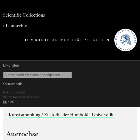
Scientific Collections
›
Lautarchiv
Erkunden
Systematik
Nutzungsrechte
Sign in for research access
EN
/
DE
›
Kunstsammlung / Kustodie der Humboldt-Universität
Auerochse