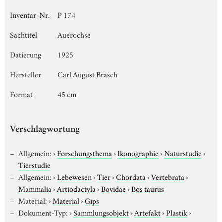
Inventar-Nr.
P 174
Sachtitel
Auerochse
Datierung
1925
Hersteller
Carl August Brasch
Format
45 cm
Verschlagwortung
Allgemein:
›
Forschungsthema
›
Ikonographie
›
Naturstudie
›
Tierstudie
Allgemein:
›
Lebewesen
›
Tier
›
Chordata
›
Vertebrata
›
Mammalia
›
Artiodactyla
›
Bovidae
›
Bos taurus
Material:
›
Material
›
Gips
Dokument-Typ:
›
Sammlungsobjekt
›
Artefakt
›
Plastik
›