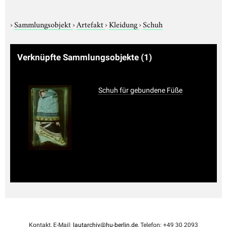
›
Sammlungsobjekt
›
Artefakt
›
Kleidung
›
Schuh
Verknüpfte Sammlungsobjekte
(1)
Schuh für gebundene Füße
Kontakt, E-Mail:
lautarchiv@hu-berlin.de
, Telefon: +49 30 2093