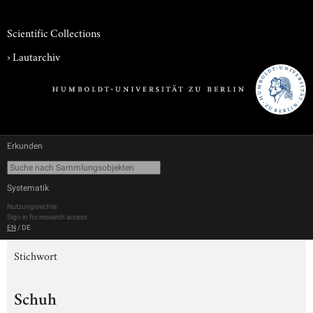
Scientific Collections
›
Lautarchiv
Erkunden
Systematik
Nutzungsrechte
Sign in for research access
EN
/
DE
Stichwort
Schuh