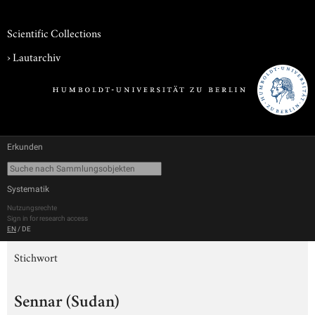
Scientific Collections
›
Lautarchiv
Erkunden
Systematik
Nutzungsrechte
Sign in for research access
EN
/
DE
Stichwort
Sennar (Sudan)