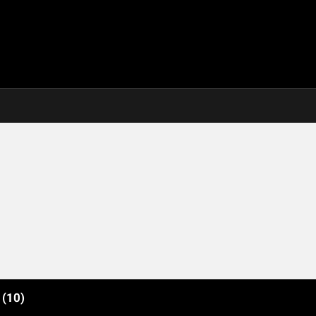
e
(10)