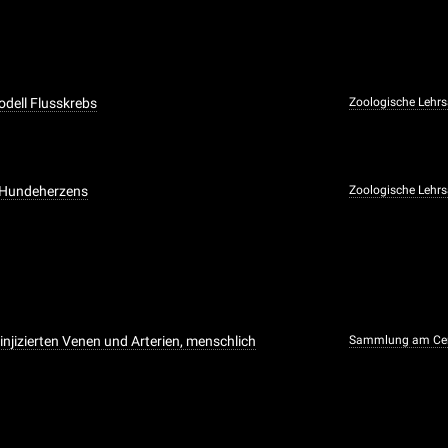
dell Flusskrebs
Zoologische Leh
s Hundeherzens
Zoologische Leh
injizierten Venen und Arterien, menschlich
Sammlung am Cen