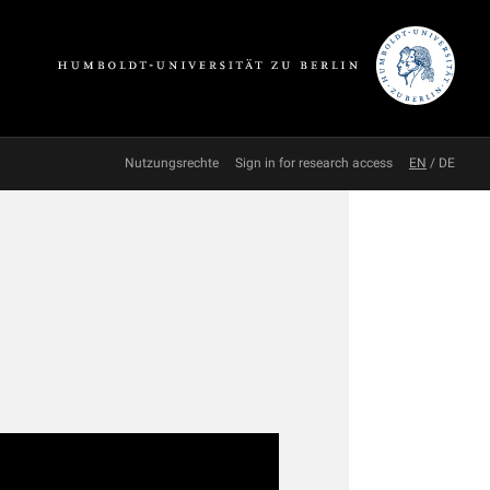
Nutzungsrechte
Sign in for research access
EN
/
DE