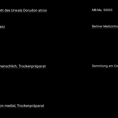
ett des Urwals Dorudon atrox
MB.Ma. 50003
atz
Berliner Medizinh
menschlich, Trockenpräparat
Sammlung am Cen
on medial, Trockenpräparat