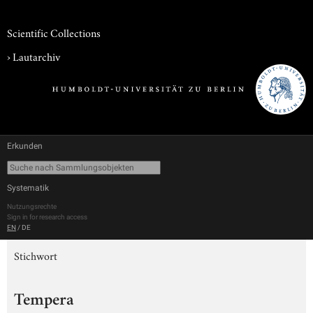
Scientific Collections
›
Lautarchiv
Erkunden
Systematik
Nutzungsrechte
Sign in for research access
EN
/
DE
Stichwort
Tempera