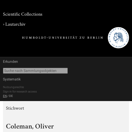
Scientific Collections
›
Lautarchiv
Erkunden
Systematik
Nutzungsrechte
Sign in for research access
EN
/
DE
Stichwort
Coleman, Oliver